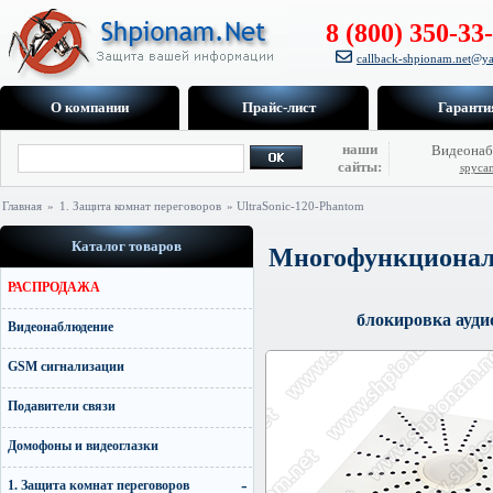
8 (800) 350-33
callback-shpionam.net@ya
О компании
Прайс-лист
Гаранти
наши
Видеонаб
сайты:
spyca
Главная
»
1. Защита комнат переговоров
» UltraSonic-120-Рhantom
Каталог товаров
Многофункционал
РАСПРОДАЖА
блокировка ауди
Видеонаблюдение
GSM сигнализации
Подавители связи
Домофоны и видеоглазки
1. Защита комнат переговоров