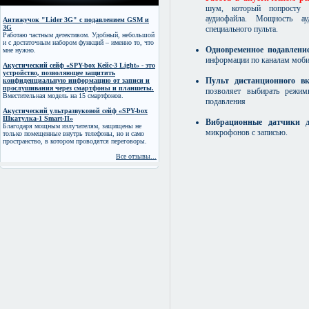
шум, который попросту д
аудиофайла. Мощность а
Антижучок "Lider 3G" с подавлением GSM и
3G
специального пульта.
Работаю частным детективом. Удобный, небольшой
и с достаточным набором функций – именно то, что
Одновременное подавление
мне нужно.
информации по каналам мобил
Акустический сейф «SPY-box Кейс-3 Light» - это
устройство, позволяющее защитить
Пульт дистанционного в
конфиденциальную информацию от записи и
прослушивания через смартфоны и планшеты.
позволяет выбирать режим
Вместительная модель на 15 смартфонов.
подавления
Акустический ультразвуковой сейф «SPY-box
Шкатулка-1 Smart-П»
Вибрационные датчики
дл
Благодаря мощным излучателям, защищены не
микрофонов с записью.
только помещенные внутрь телефоны, но и само
пространство, в котором проводятся переговоры.
Все отзывы...