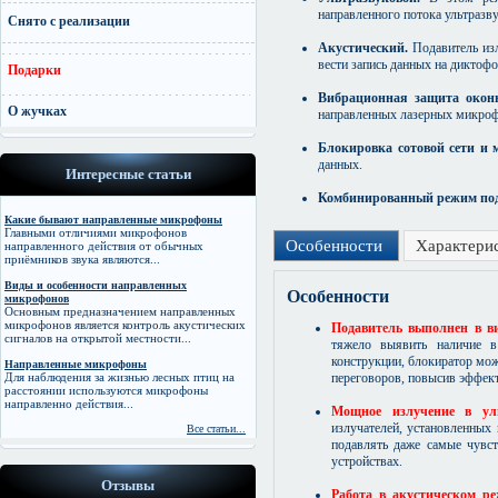
направленного потока ультразв
Снято с реализации
Акустический.
Подавитель изл
вести запись данных на диктофо
Подарки
Вибрационная защита окон
О жучках
направленных лазерных микро
Блокировка сотовой сети и 
данных.
Интересные статьи
Комбинированный режим по
Какие бывают направленные микрофоны
Главными отличиями микрофонов
Особенности
Характери
направленного действия от обычных
приёмников звука являются...
Виды и особенности направленных
Особенности
микрофонов
Основным предназначением направленных
микрофонов является контроль акустических
Подавитель выполнен в в
сигналов на открытой местности...
тяжело выявить наличие в
конструкции, блокиратор мож
Направленные микрофоны
Для наблюдения за жизнью лесных птиц на
переговоров, повысив эффект
расстоянии используются микрофоны
направленно действия...
Мощное излучение в уль
излучателей, установленных 
Все статьи...
подавлять даже самые чувс
устройствах.
Отзывы
Работа в акустическом р