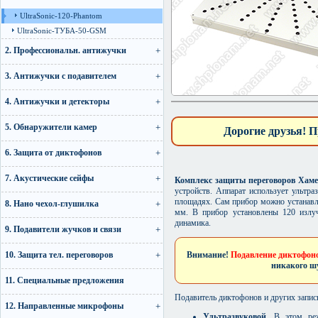
UltraSonic-120-Рhantom
UltraSonic-ТУБА-50-GSM
2. Профессиональн. антижучки
3. Антижучки с подавителем
4. Антижучки и детекторы
5. Обнаружители камер
Дорогие друзья! П
6. Защита от диктофонов
7. Акустические сейфы
Комплекс защиты переговоров Хамел
устройств. Аппарат использует ультр
площадях. Сам прибор можно устанавл
8. Нано чехол-глушилка
мм. В прибор установлены 120 излуч
динамика.
9. Подавители жучков и связи
10. Защита тел. переговоров
Внимание!
Подавление диктофоно
никакого шу
11. Специальные предложения
Подавитель диктофонов и других запис
12. Направленные микрофоны
Ультразвуковой.
В этом режи