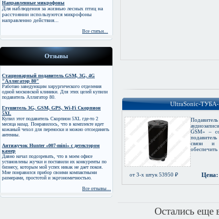
Направленные микрофоны
Для наблюдения за жизнью лесных птиц на
расстоянии используются микрофоны
направленно действия...
Все статьи...
Отзывы
Стационарный подавитель GSM, 3G, 4G
"Аллигатор 80"
Работаю заведующим хирургического отделения
одной московской клиники. Для этих целей купили
подавитель Аллигатор 80.
UltraSonic-ТУБА
Глушитель 3G, GSM, GPS, Wi-Fi Скорпион
5XL
Купил этот подавитель Скорпион 5XL где-то 2
Подавитель
месяца назад. Понравилось, что в комплекте идет
аудиозапи
кожаный чехол для переноски и можно отсоединять
GSM» – со
антенны.
подавител
связи и 
Антижучок Hunter «007-mini» с детектором
обеспечить б
камер
Давно начал подозревать, что в моем офисе
установлены жучки и поставили их конкуренты по
бизнесу, которым мой успех никак не дает покоя.
Мне понравился прибор своими компактными
Цена:
от 3-х штук 53950 ₽
размерами, простотой и экргономичностью.
Все отзывы...
Остались еще