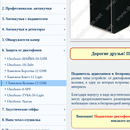
2. Профессиональн. антижучки
3. Антижучки с подавителем
4. Антижучки и детекторы
5. Обнаружители камер
6. Защита от диктофонов
Дорогие друзья! П
UltraSonic-ШАЙБА-50-GSM
UltraSonic-18-Лайт
Хамелеон Борсетка-12 GSM
Подавитель аудиозаписи и беспров
Хамелеон Клатч-12 Light
разные типы устройств: от диктофоно
колонки, в одну из которых встроены
Хамелеон Колонка-12 GSM
интернета.
UltraSonic-6-SPY
Благодаря корпусу в виде акустически
UltraSonic-ТУБА-50-Light
месту предположительного размещения
UltraSonic Ураган
мобильную связь и беспроводной интерн
7. Акустические сейфы
Внимание!
Подавление диктофоно
8. Нано чехол-глушилка
никакого шу