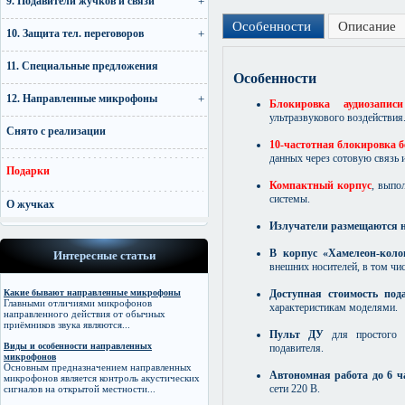
9. Подавители жучков и связи
Особенности
Описание
10. Защита тел. переговоров
11. Специальные предложения
Особенности
12. Направленные микрофоны
Блокировка аудиозапи
ультразвукового воздействия
Снято с реализации
10-частотная блокировка б
данных через сотовую связь 
Подарки
Компактный корпус
, выпо
системы.
О жучках
Излучатели размещаются н
В корпус «Хамелеон-коло
Интересные статьи
внешних носителей, в том ч
Какие бывают направленные микрофоны
Доступная стоимость под
Главными отличиями микрофонов
характеристикам моделями.
направленного действия от обычных
приёмников звука являются...
Пульт ДУ
для простого 
Виды и особенности направленных
подавителя.
микрофонов
Основным предназначением направленных
Автономная работа до 6 ч
микрофонов является контроль акустических
сети 220 В.
сигналов на открытой местности...