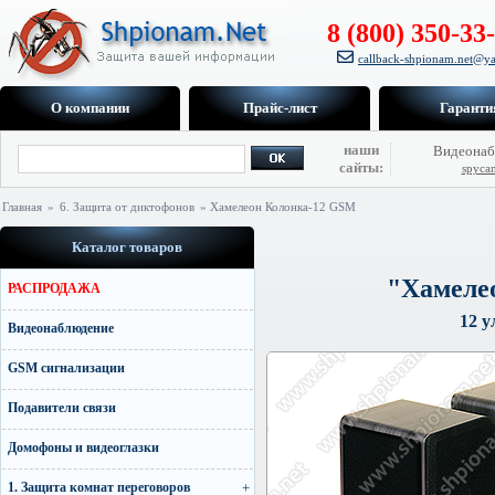
8 (800) 350-33
callback-shpionam.net@ya
О компании
Прайс-лист
Гаранти
наши
Видеонаб
сайты:
spyca
Главная
»
6. Защита от диктофонов
» Хамелеон Колонка-12 GSM
Каталог товаров
"Хамеле
РАСПРОДАЖА
12 у
Видеонаблюдение
GSM сигнализации
Подавители связи
Домофоны и видеоглазки
1. Защита комнат переговоров