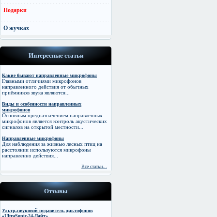
Подарки
О жучках
Интересные статьи
Какие бывают направленные микрофоны
Главными отличиями микрофонов
направленного действия от обычных
приёмников звука являются...
Виды и особенности направленных
микрофонов
Основным предназначением направленных
микрофонов является контроль акустических
сигналов на открытой местности...
Направленные микрофоны
Для наблюдения за жизнью лесных птиц на
расстоянии используются микрофоны
направленно действия...
Все статьи...
Отзывы
Ультразвуковой подавитель диктофонов
«UltraSonic-24-Лайт»