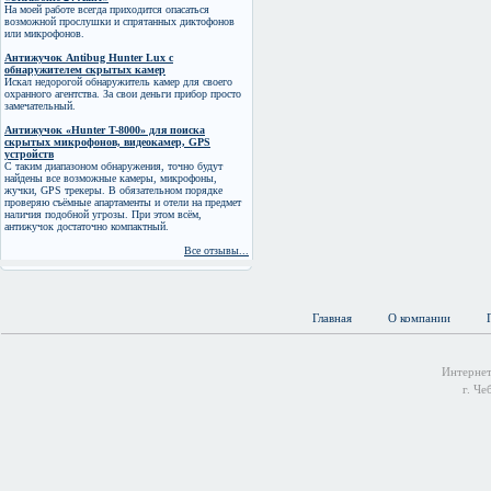
На моей работе всегда приходится опасаться
возможной прослушки и спрятанных диктофонов
или микрофонов.
Антижучок Antibug Hunter Lux с
обнаружителем скрытых камер
Искал недорогой обнаружитель камер для своего
охранного агентства. За свои деньги прибор просто
замечательный.
Антижучок «Hunter T-8000» для поиска
скрытых микрофонов, видеокамер, GPS
устройств
С таким диапазоном обнаружения, точно будут
найдены все возможные камеры, микрофоны,
жучки, GPS трекеры. В обязательном порядке
проверяю съёмные апартаменты и отели на предмет
наличия подобной угрозы. При этом всём,
антижучок достаточно компактный.
Все отзывы...
Главная
О компании
Интернет
г. Че