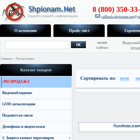
8 (800) 350-33
callback-shpionam.net@ya
О компании
Прайс-лист
Гаранти
наши
Видеонаб
сайты:
spyca
Главная
» Распродажа
Каталог товаров
Сортировать по
:
цене
н
РАСПРОДАЖА
Видеонаблюдение
GSM сигнализации
Подавители связи
Домофоны и вид
Домофоны и видеоглазки
1. Защита комнат переговоров